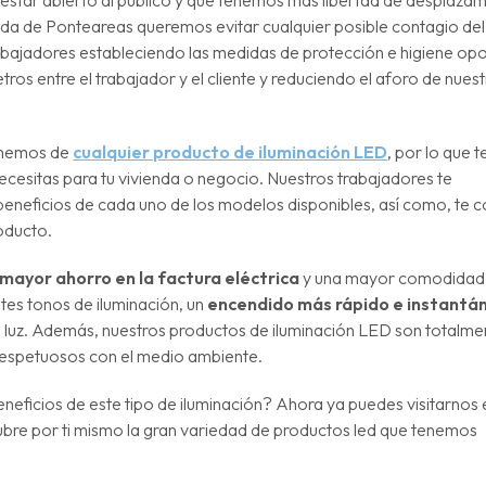
estar abierto al público y que tenemos más libertad de desplazam
nda de Ponteareas queremos evitar cualquier posible contagio d
trabajadores estableciendo las medidas de protección e higiene opo
s entre el trabajador y el cliente y reduciendo el aforo de nues
ponemos de
cualquier producto de iluminación LED
, por lo que t
necesitas para tu vivienda o negocio. Nuestros trabajadores te
 beneficios de cada uno de los modelos disponibles, así como, te
oducto.
mayor ahorro en la factura eléctrica
y una mayor comodidad 
tes tonos de iluminación, un
encendido más rápido e instantá
de luz. Además, nuestros productos de iluminación LED son totalme
respetuosos con el medio ambiente.
eficios de este tipo de iluminación? Ahora ya puedes visitarnos 
cubre por ti mismo la gran variedad de productos led que tenemos