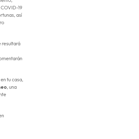
iento,
el COVID-19
rtunas, así
tro
e resultará
 comentarán
en tu casa,
neo
, una
nte
en