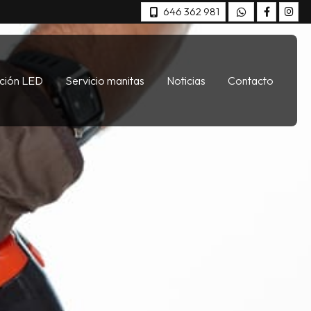
646 362 981
ación LED
Servicio manitas
Noticias
Contacto