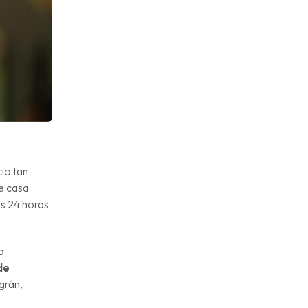
cio tan
de casa
as 24 horas
a
de
grán,