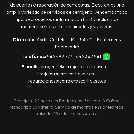
de puertas o reparación de cerraduras. Ejecutamos una
amplia variedad de servicios de cerrajería, vendemos todo
tipo de productos de iluminación LED y realizamos
mantenimientos de comunidades y viviendas.
Dirección:
Avda. Castelao, 14 - 36860 - Ponteareas
(Pontevedra)
Teléfonos:
986 499 777
-
646 362 981
E-mail:
cerrajeros@cerrajeroscarhouse.es
-
led@cerrajeroscarhouse.es
-
reparaciones@cerrajeroscarhouse.es
Cerrajería 24 horas en
Ponteareas
,
Salceda,
A Cañiza,
Mondariz
o
Salvaterra
. Servicio de manitas en
Ponteareas
,
Salceda
,
Mondariz
o
Salvaterra
.