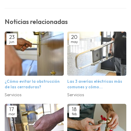
Noticias relacionadas
23
20
jun
may
¿Cómo evitar la obstrucción
Las 3 averías eléctricas más
de las cerraduras?
comunes y cómo
solucionarlas con nuestros
Servicios
Servicios
electricistas en Ponteareas
17
18
mar
feb