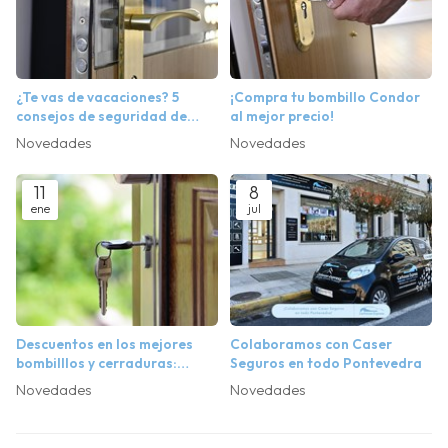
¿Te vas de vacaciones? 5
¡Compra tu bombillo Condor
consejos de seguridad de
al mejor precio!
nuestros cerrajeros en
Novedades
Novedades
Ponteareas
11
8
ene
jul
Descuentos en los mejores
Colaboramos con Caser
bombilllos y cerraduras:
Seguros en todo Pontevedra
empieza el año seguro y
Novedades
Novedades
ahorrando