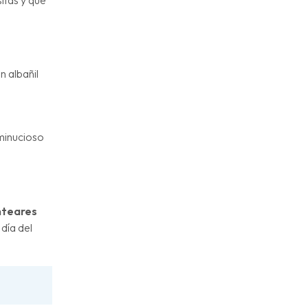
n albañil
 minucioso
nteares
día del