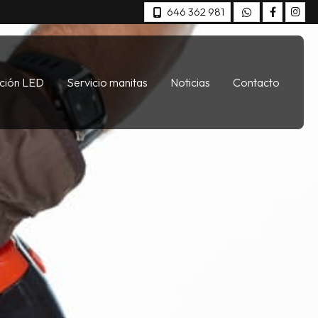
646 362 981
ación LED
Servicio manitas
Noticias
Contacto