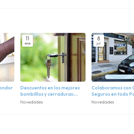
11
8
ene
jul
Condor
Descuentos en los mejores
Colaboramos con 
bombilllos y cerraduras:
Seguros en todo P
empieza el año seguro y
Novedades
Novedades
ahorrando