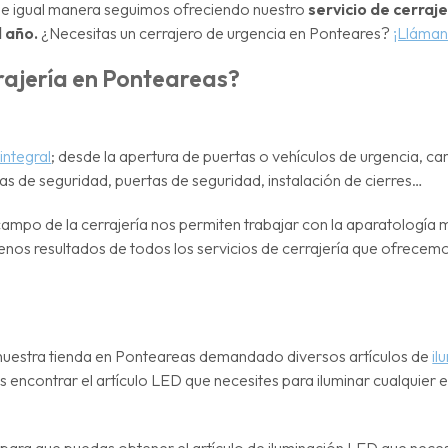
De igual manera seguimos ofreciendo nuestro
servicio de cerraj
l año.
¿Necesitas un cerrajero de urgencia en Ponteares?
¡Lláman
rajería en Ponteareas?
 integral
; desde la apertura de puertas o vehículos de urgencia, c
as de seguridad, puertas de seguridad, instalación de cierres…
ampo de la cerrajería nos permiten trabajar con la aparatología 
buenos resultados de todos los servicios de cerrajería que ofrecem
 nuestra tienda en Ponteareas demandado diversos artículos de
il
 encontrar el artículo LED que necesites para iluminar cualquier e
ara que puedas obtener el artículo de iluminación LED que neces