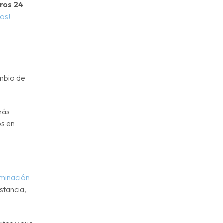
eros 24
os!
ambio de
más
os en
uminación
stancia,
itas y que