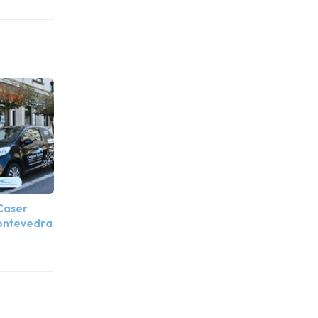
Caser
ontevedra